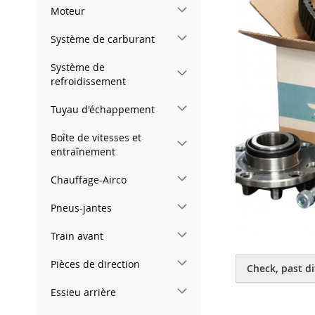
gallery
Moteur
Système de carburant
Système de
refroidissement
Tuyau d'échappement
Boîte de vitesses et
entraînement
Chauffage-Airco
Pneus-jantes
Train avant
Skip
to
Pièces de direction
Check, past di
the
beginning
Essieu arrière
of
the