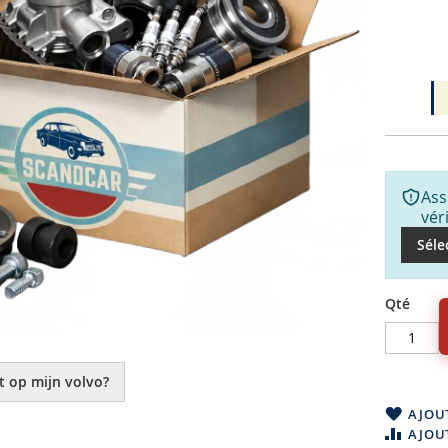
Ass
vér
Séle
Qté
t op mijn volvo?
AJOUT
AJOU