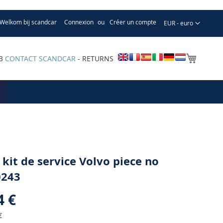
Welkom bij scandcar
Connexion
Créer un compte
Devise
EUR - euro
Mon pa
33
CONTACT SCANDCAR
- RETURNS
 kit de service Volvo piece no
0243
4 €
€