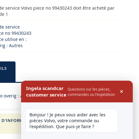
 de service Volvo piece no 99430243 doit être acheté par
de 1
 de service
ece no 99430243
e utilise en :
rig : Autres
ILS
Ingela scandcar
Questions sur les pièces,
×
customer service
commandes ou l'expédition
o overig : Autres
Bonjour ! Je peux vous aider avec les 
 D’INFORMATION
FOR VOLVO
pièces Volvo, votre commande ou 
l'expédition. Que puis-je faire ?