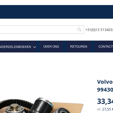
+31(0)13 51340
Rechercher
OVER ONS
RETOUREN
CONTACT
NDERDELENBOEKEN
Volvo
9943
33,3
27,55 