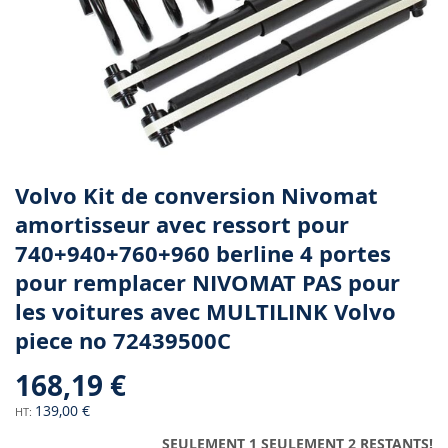
Skip
Volvo Kit de conversion Nivomat
to
amortisseur avec ressort pour
the
740+940+760+960 berline 4 portes
beginning
of
pour remplacer NIVOMAT PAS pour
the
les voitures avec MULTILINK Volvo
images
gallery
piece no 72439500C
168,19 €
139,00 €
SEULEMENT 1 SEULEMENT 2 RESTANTS!