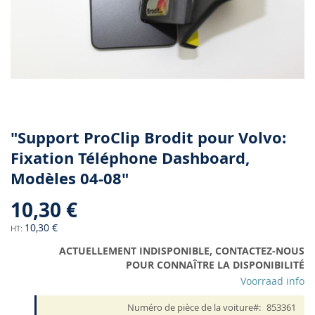
Skip
"Support ProClip Brodit pour Volvo:
to
Fixation Téléphone Dashboard,
the
Modèles 04-08"
beginning
of
10,30 €
the
images
10,30 €
gallery
ACTUELLEMENT INDISPONIBLE, CONTACTEZ-NOUS
POUR CONNAÎTRE LA DISPONIBILITÉ
Voorraad info
Numéro de pièce de la voiture
853361