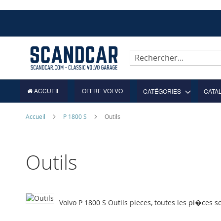
Allez
au
contenu
Rechercher
ACCUEIL
OFFRE VOLVO
CATÉGORIES
CATA
Accueil
P 1800 S
Outils
Outils
Volvo P 1800 S Outils pieces, toutes les pi�ces