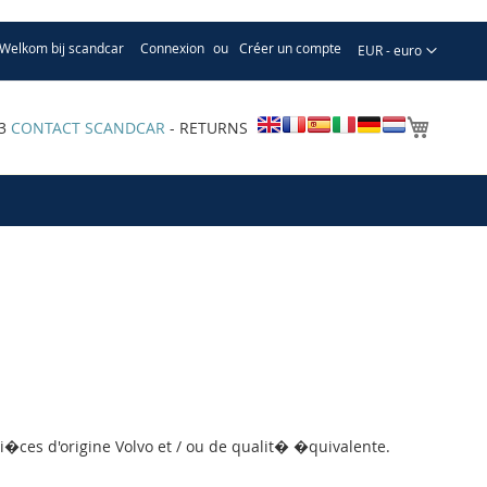
Welkom bij scandcar
Connexion
Créer un compte
Devise
EUR - euro
Mon pa
33
CONTACT SCANDCAR
- RETURNS
i�ces d'origine Volvo et / ou de qualit� �quivalente.