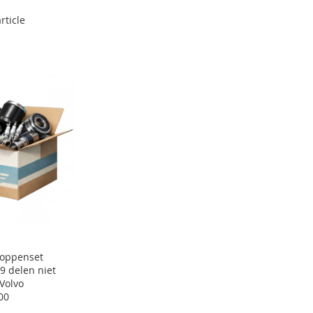
rticle
Doppenset
9 delen niet
Volvo
00