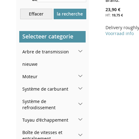
Brand:
Près du pare-brise, sur le
23,90 €
tableau de bord
Effacer
la recherche
19,75 €
Dans le montant de porte
Delivery roughl
arrière droit
Voorraad info
Selecteer categorie
Ajouter au panier
Arbre de transmission
AJOUTER
nieuwe
À
AJOUTER
Moteur
MA
AU
LISTE
COMPARATEUR
Système de carburant
D’ENVIE
Système de
refroidissement
Tuyau d'échappement
Boîte de vitesses et
entraînement