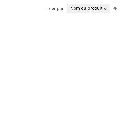
Par
Trier par
ordre
décrois