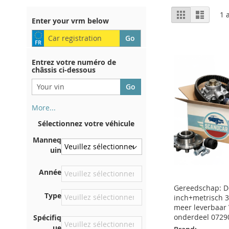
Afficher
Grille
Liste
1
a
Enter your vrm below
en
Entrez votre numéro de
châssis ci-dessous
More...
Votre numéro de châssis figure
Sélectionnez votre véhicule
au dos de votre certificat
d'immatriculation. Et aussi
Manneq
dans la voiture
uin
Sur la plaque inférieure du
Année
siège avant droit
Gereedschap: 
Centrer contre la cloison
Type
inch+metrisch 3
sous le capot
meer leverbaar 
Directement dans le
onderdeel 0729
Spécifiq
compartiment moteur
ue