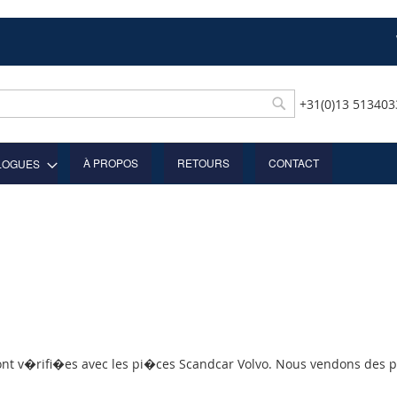
+31(0)13 51340
Rechercher
À PROPOS
RETOURS
CONTACT
LOGUES
 sont v�rifi�es avec les pi�ces Scandcar Volvo. Nous vendons des p