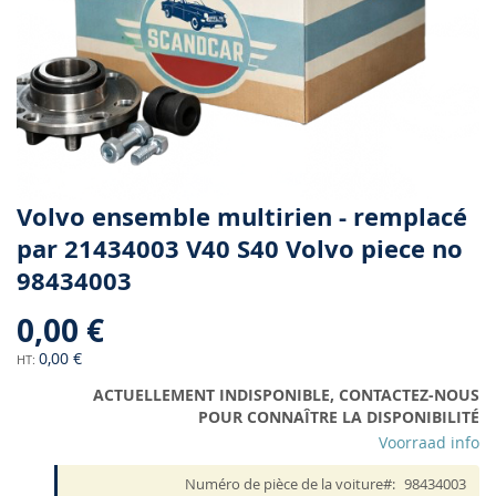
Skip
Volvo ensemble multirien - remplacé
to
par 21434003 V40 S40 Volvo piece no
the
98434003
beginning
of
0,00 €
the
images
0,00 €
gallery
ACTUELLEMENT INDISPONIBLE, CONTACTEZ-NOUS
POUR CONNAÎTRE LA DISPONIBILITÉ
Voorraad info
Numéro de pièce de la voiture
98434003