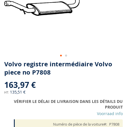
Skip
Volvo registre intermédiaire Volvo
to
piece no P7808
the
beginning
163,97 €
of
the
135,51 €
images
VÉRIFIER LE DÉLAI DE LIVRAISON DANS LES DÉTAILS DU
gallery
PRODUIT
Voorraad info
Numéro de pièce de la voiture
P7808