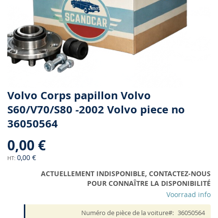
Skip
Volvo Corps papillon Volvo
to
S60/V70/S80 -2002 Volvo piece no
the
36050564
beginning
of
0,00 €
the
images
0,00 €
gallery
ACTUELLEMENT INDISPONIBLE, CONTACTEZ-NOUS
POUR CONNAÎTRE LA DISPONIBILITÉ
Voorraad info
Numéro de pièce de la voiture
36050564