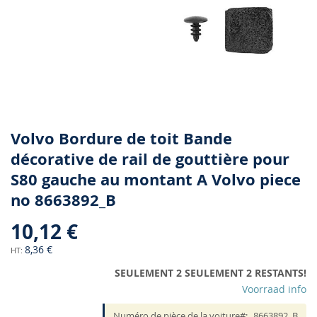
Skip
Volvo Bordure de toit Bande
to
décorative de rail de gouttière pour
the
S80 gauche au montant A Volvo piece
beginning
of
no 8663892_B
the
images
10,12 €
gallery
8,36 €
SEULEMENT 2 SEULEMENT 2 RESTANTS!
Voorraad info
Numéro de pièce de la voiture
8663892_B