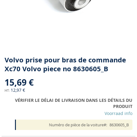
Skip
Volvo prise pour bras de commande
to
Xc70 Volvo piece no 8630605_B
the
beginning
15,69 €
of
the
12,97 €
images
VÉRIFIER LE DÉLAI DE LIVRAISON DANS LES DÉTAILS DU
gallery
PRODUIT
Voorraad info
Numéro de pièce de la voiture
8630605_B