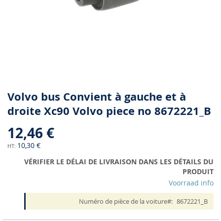
Skip
Volvo bus Convient à gauche et à
to
droite Xc90 Volvo piece no 8672221_B
the
beginning
12,46 €
of
the
10,30 €
images
VÉRIFIER LE DÉLAI DE LIVRAISON DANS LES DÉTAILS DU
gallery
PRODUIT
Voorraad info
Numéro de pièce de la voiture
8672221_B