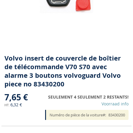
Skip
Volvo insert de couvercle de boîtier
to
de télécommande V70 S70 avec
the
alarme 3 boutons volvoguard Volvo
beginning
of
piece no 83430200
the
images
7,65 €
SEULEMENT 4 SEULEMENT 2 RESTANTS!
gallery
Voorraad info
6,32 €
Numéro de pièce de la voiture
83430200