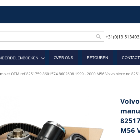
+31(0)13 51340
Rechercher
OVER ONS
RETOUREN
CONTACT
NDERDELENBOEKEN
complet OEM ref 8251759 8601574 8602608 1999 - 2000 M56 Volvo piece no 825
Volvo
manue
82517
M56 V