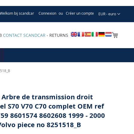
Welkom bij scandcar
Connexion
Créer un compte
Devise
EUR - euro
Mon pa
33
CONTACT SCANDCAR
- RETURNS
1518_B
 Arbre de transmission droit
l S70 V70 C70 complet OEM ref
59 8601574 8602608 1999 - 2000
olvo piece no 8251518_B