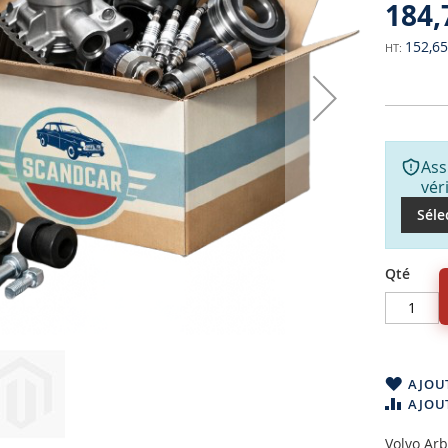
184,
152,65
Ass
vér
Séle
Qté
AJOUT
AJOU
Volvo Ar