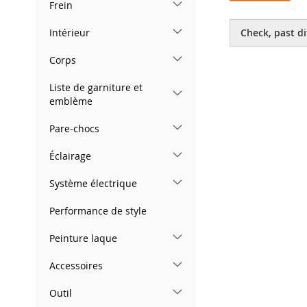
Frein
Skip
to
Intérieur
Check, past di
the
beginning
Corps
of
the
Liste de garniture et
images
emblème
gallery
Pare-chocs
Éclairage
Système électrique
Performance de style
Peinture laque
Accessoires
Outil