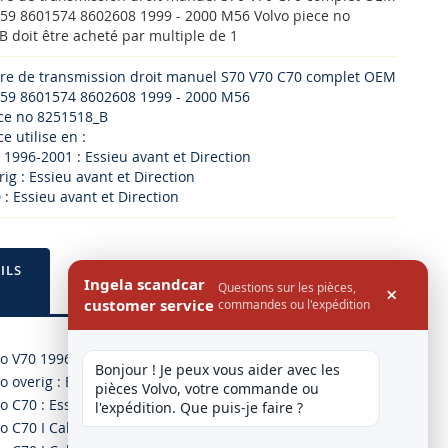
759 8601574 8602608 1999 - 2000 M56 Volvo piece no
 doit être acheté par multiple de 1
bre de transmission droit manuel S70 V70 C70 complet OEM
759 8601574 8602608 1999 - 2000 M56
ece no 8251518_B
e utilise en :
 1996-2001 : Essieu avant et Direction
rig : Essieu avant et Direction
 : Essieu avant et Direction
ILS
Ingela scandcar
Questions sur les pièces,
×
customer service
commandes ou l'expédition
o V70 1996-2001 : Essieu avant et Direction
Bonjour ! Je peux vous aider avec les 
o overig : Essieu avant et Direction
pièces Volvo, votre commande ou 
o C70 : Essieu avant et Direction
l'expédition. Que puis-je faire ?
o C70 I Cabriolet 2.0 T 03.00-10.05