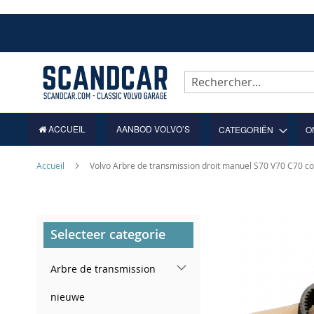
Allez
au
contenu
Rechercher
ACCUEIL
AANBOD VOLVO’S
CATEGORIËN
O
Accueil
Volvo Arbre de transmission droit manuel S70 V70 C70 
Skip
Selecteer categorie
to
the
end
Arbre de transmission
of
the
nieuwe
images