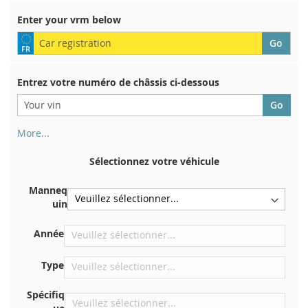
Enter your vrm below
Entrez votre numéro de châssis ci-dessous
More...
Votre numéro de châssis figure au dos de votre certificat
d'immatriculation. Et aussi dans la voiture
Sélectionnez votre véhicule
Sur la plaque inférieure du siège avant droit
Manneq
Centrer contre la cloison sous le capot
uin
Directement dans le compartiment moteur
Année
Près du pare-brise, sur le tableau de bord
Dans le montant de porte arrière droit
Type
Spécifiq