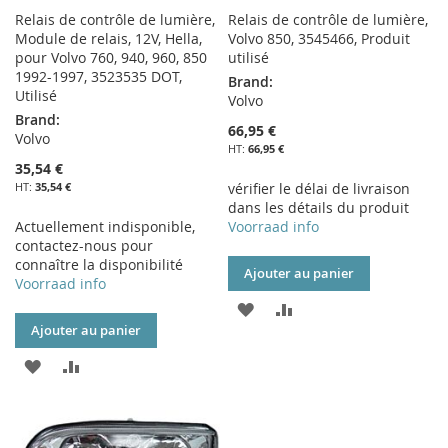
Relais de contrôle de lumière,
Relais de contrôle de lumière,
Module de relais, 12V, Hella,
Volvo 850, 3545466, Produit
pour Volvo 760, 940, 960, 850
utilisé
1992-1997, 3523535 DOT,
Brand:
Utilisé
Volvo
Brand:
66,95 €
Volvo
66,95 €
35,54 €
35,54 €
vérifier le délai de livraison
dans les détails du produit
Actuellement indisponible,
Voorraad info
contactez-nous pour
connaître la disponibilité
Ajouter au panier
Voorraad info
AJOUTER
AJOUTER
Ajouter au panier
À
AU
AJOUTER
AJOUTER
MA
COMPARATEUR
À
AU
LISTE
MA
COMPARATEUR
D’ENVIE