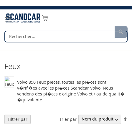
Allez
au
Mon panier
contenu
Rec
Feux
Volvo 850 Feux pieces, toutes les pi�ces sont
v�rifi�es avec les pi�ces Scandcar Volvo. Nous
vendons des pi�ces d'origine Volvo et / ou de qualit�
�quivalente.
Pa
Trier par
Filtrer par
or
dé