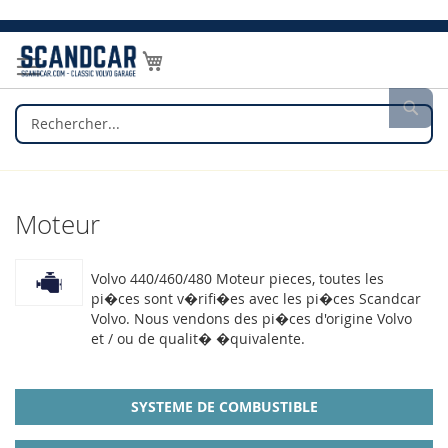
Allez
au
Mon panier
contenu
Rec
Moteur
Volvo 440/460/480 Moteur pieces, toutes les
pi�ces sont v�rifi�es avec les pi�ces Scandcar
Volvo. Nous vendons des pi�ces d'origine Volvo
et / ou de qualit� �quivalente.
SYSTEME DE COMBUSTIBLE