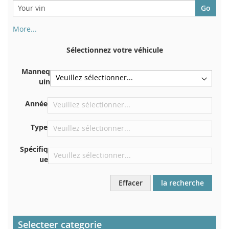
More...
Votre numéro de châssis figure au dos de votre certificat
d'immatriculation. Et aussi dans la voiture
Sélectionnez votre véhicule
Sur la plaque inférieure du siège avant droit
Manneq
Centrer contre la cloison sous le capot
uin
Directement dans le compartiment moteur
Année
Près du pare-brise, sur le tableau de bord
Dans le montant de porte arrière droit
Type
Spécifiq
ue
Effacer
la recherche
Selecteer categorie