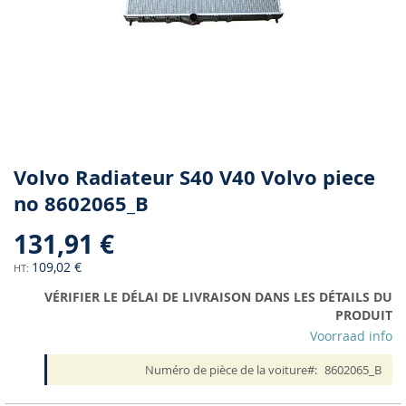
Skip
Volvo Radiateur S40 V40 Volvo piece
to
no 8602065_B
the
beginning
131,91 €
of
the
109,02 €
images
VÉRIFIER LE DÉLAI DE LIVRAISON DANS LES DÉTAILS DU
gallery
PRODUIT
Voorraad info
Numéro de pièce de la voiture
8602065_B